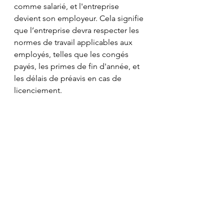
comme salarié, et l'entreprise 
devient son employeur. Cela signifie 
que l’entreprise devra respecter les 
normes de travail applicables aux 
employés, telles que les congés 
payés, les primes de fin d'année, et 
les délais de préavis en cas de 
licenciement.
Conséquences 
pénales 
Le travail de faux indépendant est 
une forme de fraude sociale, et 
l'entreprise peut se voir condamnée 
à des amendes, voire à des peines 
de prison, en fonction de la gravité 
de l’infraction.