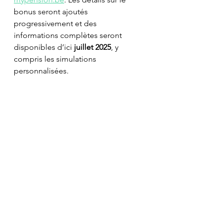
bonus seront ajoutés 
progressivement et des 
informations complètes seront 
disponibles d’ici 
juillet 2025
, y 
compris les simulations 
personnalisées. 
Pour toute question 
supplémentaire, vous pouvez 
contacter un conseiller de l'INASTI 
au 
1765
.
David Bultreys
_____________________________
Notre bureau comptable et fiscal 
vous accueille :
DB Accounting
 - Expertise 