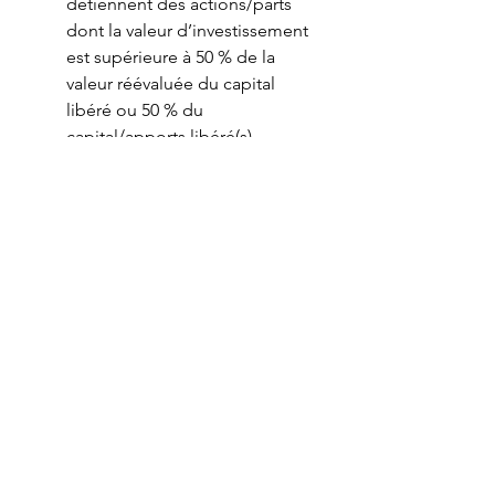
détiennent des actions/parts 
dont la valeur d’investissement 
est supérieure à 50 % de la 
valeur réévaluée du capital 
libéré ou 50 % du 
capital/apports libéré(s) 
(capital/apports augmenté(s) 
des réserves taxées et des plus-
values comptabilisées).
Sociétés détenues à plus de 
50% par une ou plusieurs 
sociétés.
Ambre Vanhorebeek, David Bultreys.