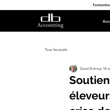
Facturatio
Accu
Tous les posts
David Bultreys
18 s
Soutien
éleveur