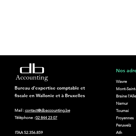
Nos adre
Wavre
Bureau d'expertise comptable et
Mont-Saint
fiscale en Wallonie et à Bruxe
l
les
Braine l'All
Règlement PPWR : quelles
Namur
obligations pour les
Mail :
contact@dbaccounting.be
Tournai
entreprises ?
Téléphone :
02 844 23 07
Froyennes
Peruwelz
ITAA
52.356.859
Ath