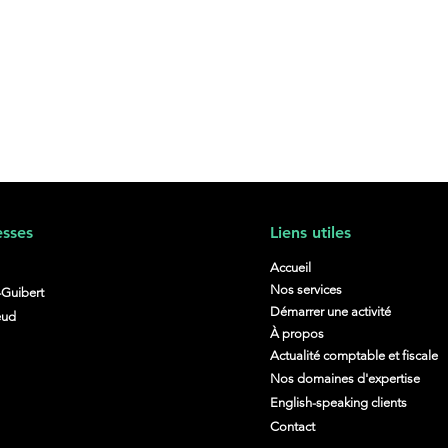
sses
Liens utiles
Accueil
Nos services
-Guibert
Démarrer une activité
eud
Congé de maternité des
Flex
À propos
indépendantes : plus de
avan
Actualité comptable et fiscale
repos ou plus de titres-
enca
Nos domaines d'expertise
services ?
English-speaking clients
Contact