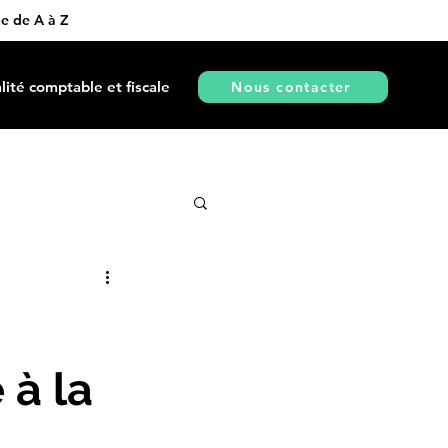
ne de A à Z
lité comptable et fiscale
Nous contacter
 à la