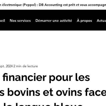
n électronique (Peppol) : DB Accounting est prêt et vous accompag
eil
Nos services
Démarrer une activité
À propos
Actua
ept. 2024
2 min de lecture
 financier pour les
s bovins et ovins face