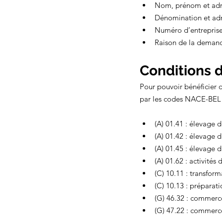
Nom, prénom et ad
Dénomination et adre
Numéro d’entrepris
Raison de la demande
Conditions d'
Pour pouvoir bénéficier de
par les codes NACE-BEL 
(A) 01.41 : élevage d
(A) 01.42 : élevage d
(A) 01.45 : élevage d
(A) 01.62 : activités
(C) 10.11 : transform
(C) 10.13 : préparat
(G) 46.32 : commerc
(G) 47.22 : commerce