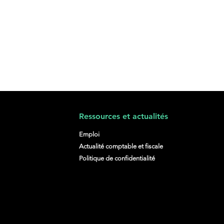
Ressources et actualités
Emploi
Actualité comptable et fiscale
Politique de confidentialité
i-jobs : une solution
tageuse, mais à
drer correctement