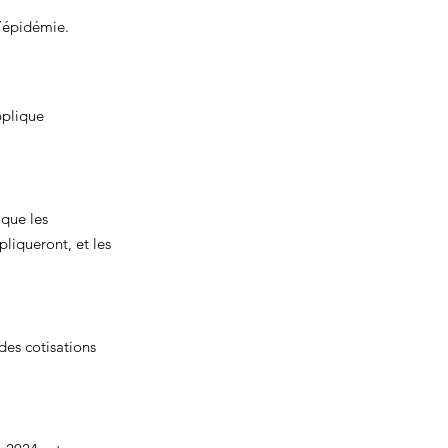
l’épidémie.
pplique 
que les 
pliqueront, et les 
es cotisations 