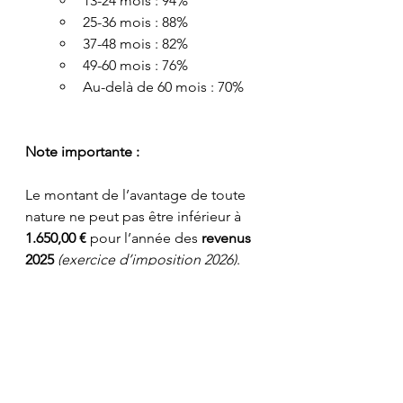
13-24 mois : 94%
25-36 mois : 88%
37-48 mois : 82%
49-60 mois : 76%
Au-delà de 60 mois : 70%
Note importante :
Le montant de l’avantage de toute 
nature ne peut pas être inférieur à 
1.650,00 €
 pour l’année des 
revenus 
2025
(exercice d’imposition 2026)
.
Pour l’année des 
revenus 
2026
(exercice d’imposition 2027)
, le 
montant minimum indexé n’a pas 
encore été officiellement publié à 
ce jour.