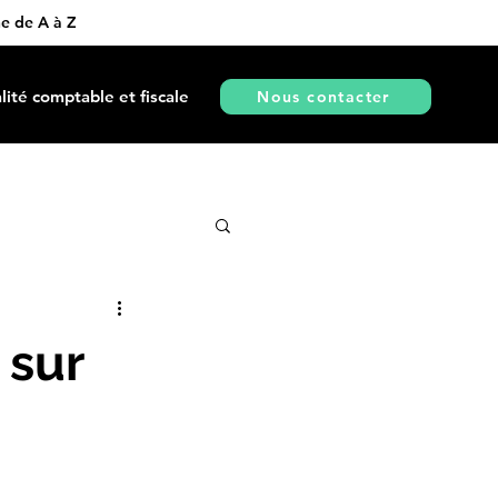
ne de A à Z
lité comptable et fiscale
Nous contacter
 sur