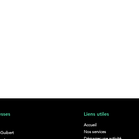
sses
Liens utiles
Accueil
Nos services
-Guibert
Démarrer une activité