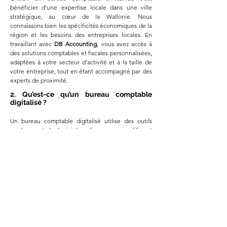
bénéficier d'une expertise locale dans une ville 
stratégique, au cœur de la Wallonie. Nous 
connaissons bien les spécificités économiques de la 
région et les besoins des entreprises locales. En 
travaillant avec 
DB Accounting
, vous avez accès à 
des solutions comptables et fiscales personnalisées, 
adaptées à votre secteur d'activité et à la taille de 
votre entreprise, tout en étant accompagné par des 
experts de proximité.
2. Qu’est-ce qu’un bureau comptable
digitalisé ?
Un bureau comptable digitalisé utilise des outils 
modernes et des logiciels en ligne pour simplifier et 
automatiser la gestion comptable. Cela inclut la 
facturation électronique, la gestion des documents 
comptables en ligne et l’accès à vos données à tout 
moment, de n'importe où. Cette digitalisation 
permet de gagner du temps, de réduire les erreurs 
humaines et d’assurer une conformité avec les 
exigences fiscales en vigueur, tout en offrant une 
meilleure visibilité sur votre gestion financière.
3. Proposez-vous des rendez-vous à
Namur ?