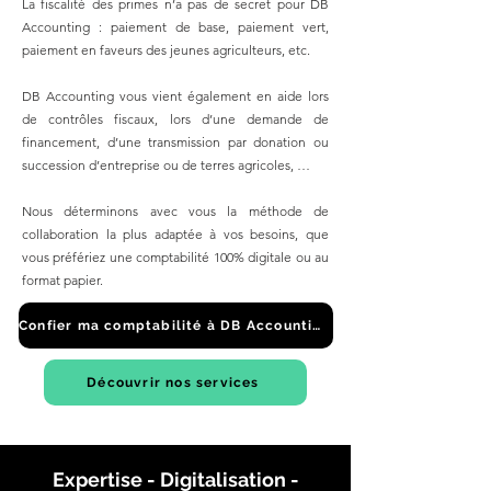
La fiscalité des primes n’a pas de secret pour DB
Accounting : paiement de base, paiement vert,
paiement en faveurs des jeunes agriculteurs, etc.
DB Accounting vous vient également en aide lors
de contrôles fiscaux, lors d’une demande de
financement, d’une transmission par donation ou
succession d’entreprise ou de terres agricoles, …
Nous déterminons avec vous la méthode de
collaboration la plus adaptée à vos besoins, que
vous préfériez une comptabilité 100% digitale ou au
format papier.
Confier ma comptabilité à DB Accounting
Découvrir nos services
Expertise - Digitalisation -