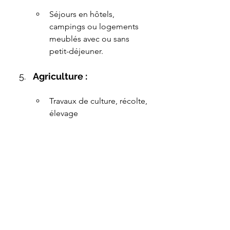
Séjours en hôtels, 
campings ou logements 
meublés avec ou sans 
petit-déjeuner.
Agriculture :
Travaux de culture, récolte, 
élevage​
Taux de TVA de 12%
Le taux intermédiaire de 12% est 
appliqué à des biens et services 
spécifiques, dont :