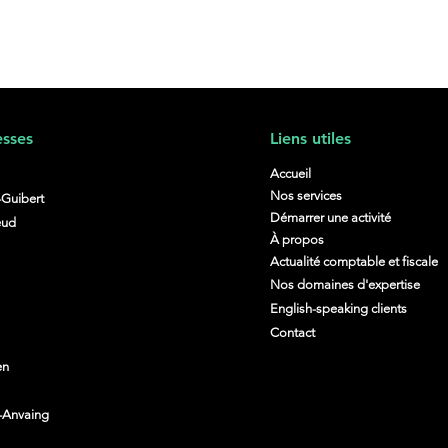
sses
Liens utiles
Accueil
Nos services
-Guibert
Démarrer une activité
eud
Congé de maternité des
Flex
À propos
indépendantes : plus de
avan
Actualité comptable et fiscale
repos ou plus de titres-
enca
Nos domaines d'expertise
services ?
English-speaking clients
Contact
en
z-Anvaing