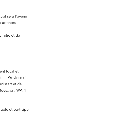
al sera l'avenir 
 attentes.
amitié et de 
ent local et 
t, la Province de 
issart et de 
 Mouscron, WAPI 
able et participer 