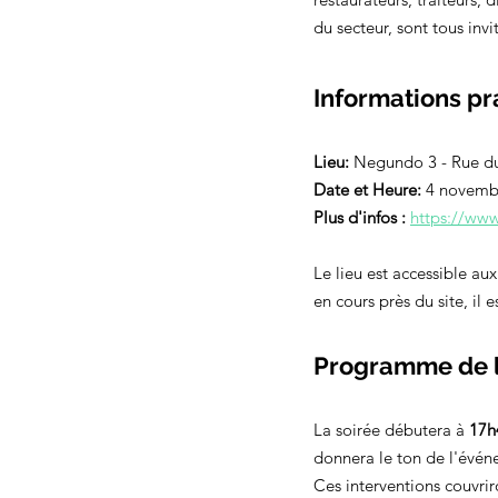
du secteur, sont tous invi
Informations pr
Lieu:
 Negundo 3 - Rue du
Date et Heure:
 4 novemb
Plus d'infos : 
https://www
Le lieu est accessible au
en cours près du site, il
Programme de l
La soirée débutera à
 17h
donnera le ton de l'évén
Ces interventions couvriro