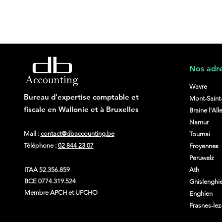
Nos adre
Wavre
Bureau d'expertise comptable et
Mont-Saint
fiscale en Wallonie et à Bruxe
l
les
Braine l'All
Règlement PPWR : quelles
Namur
obligations pour les
Mail :
contact@dbaccounting.be
Tournai
entreprises ?
Téléphone :
02 844 23 07
Froyennes
Peruwelz
ITAA
52.356.859
Ath
BCE 0774.319.524
Ghislenghi
Membre
APCH
et
UPCHO
Enghien
Frasnes-le