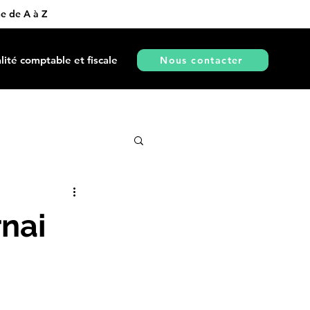
ne de A à Z
lité comptable et fiscale
Nous contacter
nai