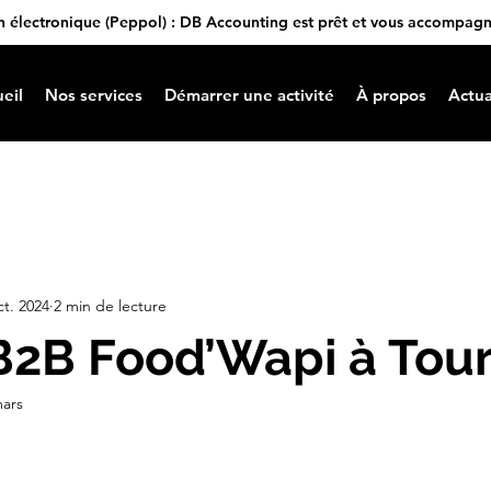
n électronique (Peppol) : DB Accounting est prêt et vous accompag
eil
Nos services
Démarrer une activité
À propos
Actua
ct. 2024
2 min de lecture
B2B Food’Wapi à Tour
mars