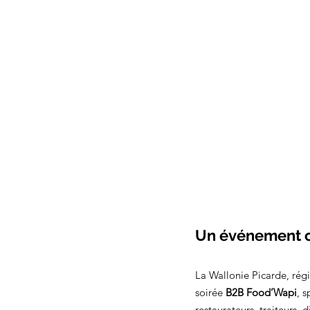
Un événement cl
La Wallonie Picarde, régi
soirée 
B2B Food’Wapi
, 
restaurateurs, traiteurs, 