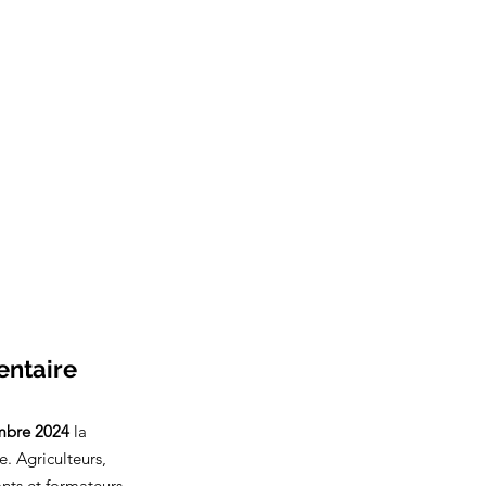
entaire
mbre 2024
 la 
. Agriculteurs, 
ants et formateurs 